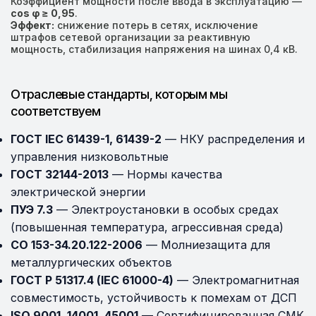
Коэффициент мощности после ввода в эксплуатацию —
cos φ ≥ 0,95
.
Эффект:
снижение потерь в сетях, исключение
штрафов сетевой организации за реактивную
мощность, стабилизация напряжения на шинах 0,4 кВ.
Отраслевые стандарты, которым мы
соответствуем
ГОСТ IEC 61439-1, 61439-2
— НКУ распределения и
управления низковольтные
ГОСТ 32144-2013
— Нормы качества
электрической энергии
ПУЭ 7.3
— Электроустановки в особых средах
(повышенная температура, агрессивная среда)
СО 153-34.20.122-2006
— Молниезащита для
металлургических объектов
ГОСТ Р 51317.4 (IEC 61000-4)
— Электромагнитная
совместимость, устойчивость к помехам от ДСП
ISO 9001, 14001, 45001
— Сертифицированная СМК