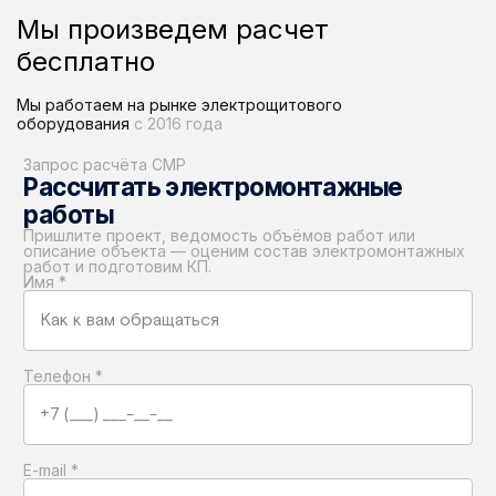
Мы произведем расчет
бесплатно
Мы работаем на рынке электрощитового
оборудования
с 2016 года
Запрос расчёта СМР
Рассчитать электромонтажные
работы
Пришлите проект, ведомость объёмов работ или
описание объекта — оценим состав электромонтажных
работ и подготовим КП.
Имя
*
Телефон
*
E-mail
*