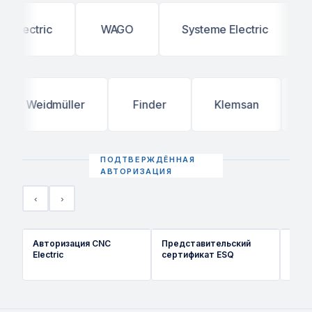
yundai Electric
WAGO
Systeme Electric
Weidmüller
Finder
Klemsan
ОВЕН
‹
›
Авторизация CNC
Представительский
Серт
Electric
сертификат ESQ
КЭА