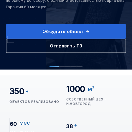
по одному договору, с единой ответственностью подрядчика.
Гарантия 60 месяцев.
Обсудить объект →
Отправить ТЗ
1000
м²
350
+
СОБСТВЕННЫЙ ЦЕХ ·
ОБЪЕКТОВ РЕАЛИЗОВАНО
Н.НОВГОРОД
мес
60
+
38