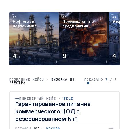
01
02
03
Нефтегаз и
Промышленные
Энергет
нефтехимия
предприятия
4
9
4
+
+
+
ИЗБРАННЫЕ КЕЙСЫ ·
ВЫБОРКА ИЗ
ПОКАЗАНО
7
/ 7
РЕЕСТРА
A НКУ
B СМР
ИНЖЕНЕРНЫЙ КЕЙС ·
TELE
SLA 24/7 ·
2024
КЕЙС ·
03 / 07
TIER III
Гарантированное питание
коммерческого ЦОД с
УРОВЕНЬ НАДЁЖНОСТИ · ДГУ 2×800 КВА ·
резервированием N+1
ИБП 1,2 МВА
МЕГАФОН
ЦОД ·
МОСКВА