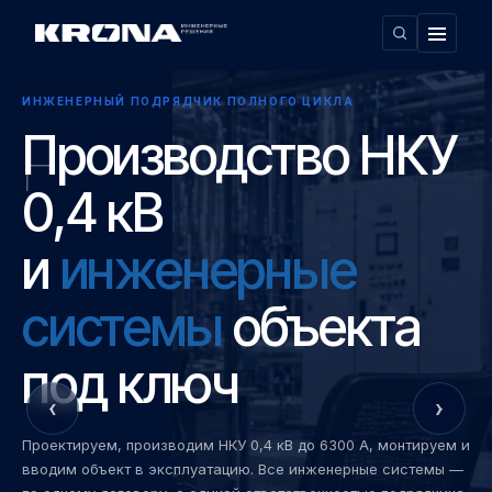
ИНЖЕНЕРНЫЙ ПОДРЯДЧИК ПОЛНОГО ЦИКЛА
Производство НКУ
0,4 кВ
и
инженерные
системы
объекта
под ключ
‹
›
Проектируем, производим НКУ 0,4 кВ до 6300 А, монтируем и
вводим объект в эксплуатацию. Все инженерные системы —