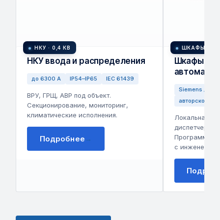
НКУ · 0,4 КВ
ШКАФЫ УПР
НКУ ввода и распределения
Шкафы упр
автоматик
до 6300 А
IP54–IP65
IEC 61439
Siemens / Beck
ВРУ, ГРЩ, АВР под объект.
авторское ПО
Секционирование, мониторинг,
климатические исполнения.
Локальная ав
диспетчериза
Программиров
Подробнее
→
с инженерным
Подроб