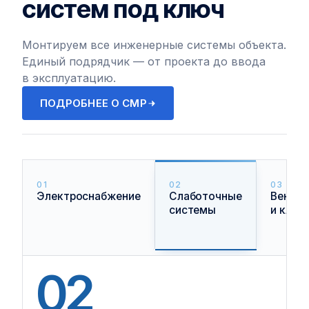
систем под ключ
Монтируем все инженерные системы объекта.
Единый подрядчик — от проекта до ввода
в эксплуатацию.
ПОДРОБНЕЕ О СМР
01
02
03
Электроснабжение
Слаботочные
Вентил
системы
и клим
02