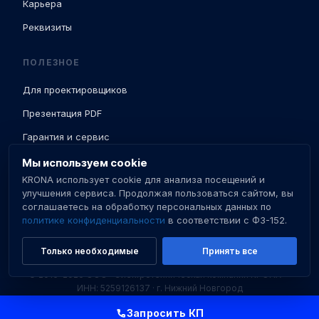
Карьера
Реквизиты
ПОЛЕЗНОЕ
Для проектировщиков
Презентация PDF
Гарантия и сервис
Доставка и ПНР
Мы используем cookie
KRONA использует cookie для анализа посещений и
База знаний
улучшения сервиса. Продолжая пользоваться сайтом, вы
соглашаетесь на обработку персональных данных по
Сертификаты
политике конфиденциальности
в соответствии с ФЗ-152.
Только необходимые
Принять все
© 2016–2026 ООО «Электротехническая компания КРОНА» ·
ИНН: 5259126137 · г. Нижний Новгород
Политика конфиденциальности
Пользовательское соглашение
Запросить КП