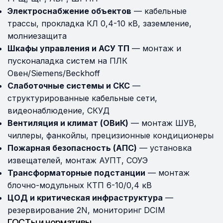
Электроснабжение объектов
— кабельные
трассы, прокладка КЛ 0,4-10 кВ, заземление,
молниезащита
Шкафы управления и АСУ ТП
— монтаж и
пусконаладка систем на ПЛК
Овен/Siemens/Beckhoff
Слаботочные системы и СКС
—
структурированные кабельные сети,
видеонаблюдение, СКУД
Вентиляция и климат (ОВиК)
— монтаж ШУВ,
чиллеры, фанкойлы, прецизионные кондиционеры
Пожарная безопасность (АПС)
— установка
извещателей, монтаж АУПТ, СОУЭ
Трансформаторные подстанции
— монтаж
блочно-модульных КТП 6-10/0,4 кВ
ЦОД и критическая инфраструктура
—
резервирование 2N, мониторинг DCIM
ГОСТы и нормативы