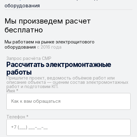
оборудования
Мы произведем расчет
бесплатно
Мы работаем на рынке электрощитового
оборудования
с 2016 года
Запрос расчёта СМР
Рассчитать электромонтажные
работы
Пришлите проект, ведомость объёмов работ или
описание объекта — оценим состав электромонтажных
работ и подготовим КП.
Имя
*
Телефон
*