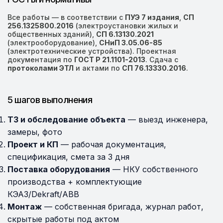
Все работы — в соответствии с
ПУЭ 7 издания
,
СП
256.1325800.2016
(электроустановки жилых и
общественных зданий),
СП 6.13130.2021
(электрооборудование),
СНиП 3.05.06-85
(электротехнические устройства). Проектная
документация по
ГОСТ Р 21.1101-2013
. Сдача с
протоколами ЭТЛ
и актами по
СП 76.13330.2016
.
5 шагов выполнения
ТЗ и обследование объекта
— выезд инженера,
замеры, фото
Проект и КП
— рабочая документация,
спецификация, смета за 3 дня
Поставка оборудования
— НКУ собственного
производства + комплектующие
КЭАЗ/Dekraft/ABB
Монтаж
— собственная бригада, журнал работ,
скрытые работы под актом