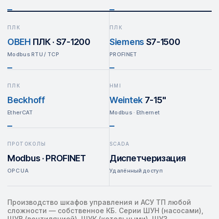
ПЛК
ПЛК
ОВЕН
ПЛК · S7-1200
Siemens
S7-1500
Modbus RTU / TCP
PROFINET
ПЛК
HMI
Beckhoff
Weintek
7-15"
EtherCAT
Modbus · Ethernet
ПРОТОКОЛЫ
SCADA
Modbus · PROFINET
Диспетчеризация
OPC UA
Удалённый доступ
Производство шкафов управления и АСУ ТП любой
сложности — собственное КБ. Серии ШУН (насосами),
ШУВ (вентиляцией), ШУК (котельными), ШУЗ