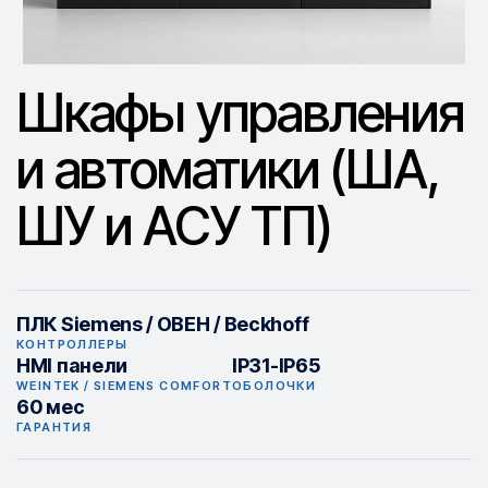
Шкафы управления
и автоматики (ША,
ШУ и АСУ ТП)
ПЛК Siemens / ОВЕН / Beckhoff
КОНТРОЛЛЕРЫ
HMI панели
IP31-IP65
WEINTEK / SIEMENS COMFORT
ОБОЛОЧКИ
60 мес
ГАРАНТИЯ