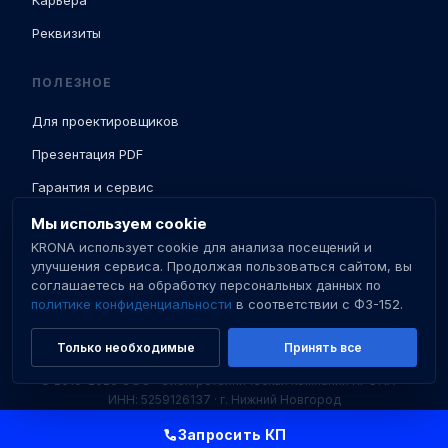
Реквизиты
ПОЛЕЗНОЕ
Для проектировщиков
Презентация PDF
Гарантия и сервис
Доставка и ПНР
Мы используем cookie
KRONA использует cookie для анализа посещений и
База знаний
улучшения сервиса. Продолжая пользоваться сайтом, вы
соглашаетесь на обработку персональных данных по
Сертификаты
политике конфиденциальности
в соответствии с ФЗ-152.
Только необходимые
Принять все
© 2016–2026 ООО «Электротехническая компания КРОНА» ·
ИНН: 5259126137 · г. Нижний Новгород
Политика конфиденциальности
Пользовательское соглашение
Запросить КП