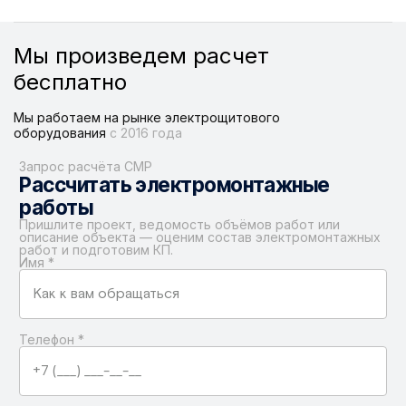
Мы произведем расчет
бесплатно
Мы работаем на рынке электрощитового
оборудования
с 2016 года
Запрос расчёта СМР
Рассчитать электромонтажные
работы
Пришлите проект, ведомость объёмов работ или
описание объекта — оценим состав электромонтажных
работ и подготовим КП.
Имя
*
Телефон
*