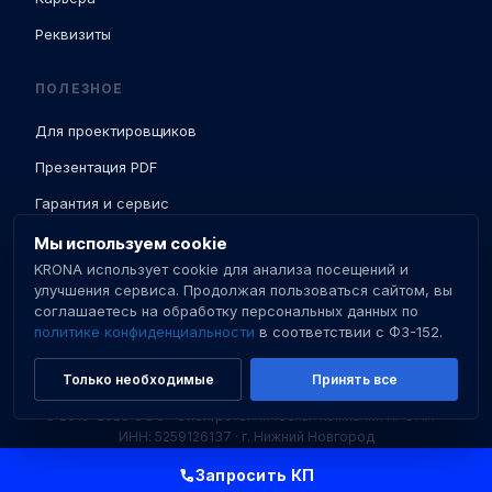
Реквизиты
ПОЛЕЗНОЕ
Для проектировщиков
Презентация PDF
Гарантия и сервис
Доставка и ПНР
Мы используем cookie
KRONA использует cookie для анализа посещений и
База знаний
улучшения сервиса. Продолжая пользоваться сайтом, вы
соглашаетесь на обработку персональных данных по
Сертификаты
политике конфиденциальности
в соответствии с ФЗ-152.
Только необходимые
Принять все
© 2016–2026 ООО «Электротехническая компания КРОНА» ·
ИНН: 5259126137 · г. Нижний Новгород
Политика конфиденциальности
Пользовательское соглашение
Запросить КП