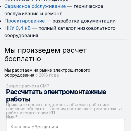
Сервисное обслуживание
— техническое
обслуживание и ремонт
Проектирование
— разработка документации
НКУ 0,4 кВ
— полный каталог низковольтного
оборудования
Мы произведем расчет
бесплатно
Мы работаем на рынке электрощитового
оборудования
с 2016 года
Запрос расчёта СМР
Рассчитать электромонтажные
работы
Пришлите проект, ведомость объёмов работ или
описание объекта — оценим состав электромонтажных
работ и подготовим КП.
Имя
*