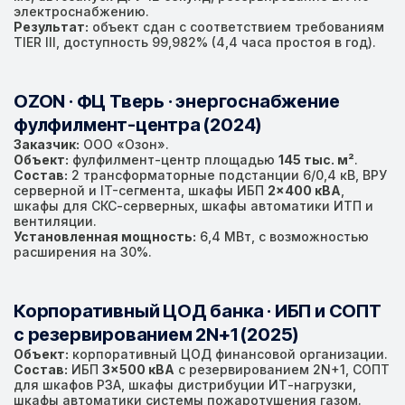
электроснабжению.
Результат:
объект сдан с соответствием требованиям
TIER III, доступность 99,982% (4,4 часа простоя в год).
OZON · ФЦ Тверь · энергоснабжение
фулфилмент-центра (2024)
Заказчик:
ООО «Озон».
Объект:
фулфилмент-центр площадью
145 тыс. м²
.
Состав:
2 трансформаторные подстанции 6/0,4 кВ, ВРУ
серверной и IT-сегмента, шкафы ИБП
2×400 кВА
,
шкафы для СКС-серверных, шкафы автоматики ИТП и
вентиляции.
Установленная мощность:
6,4 МВт, с возможностью
расширения на 30%.
Корпоративный ЦОД банка · ИБП и СОПТ
с резервированием 2N+1 (2025)
Объект:
корпоративный ЦОД финансовой организации.
Состав:
ИБП
3×500 кВА
с резервированием 2N+1, СОПТ
для шкафов РЗА, шкафы дистрибуции ИТ-нагрузки,
шкафы автоматики системы пожаротушения газом.