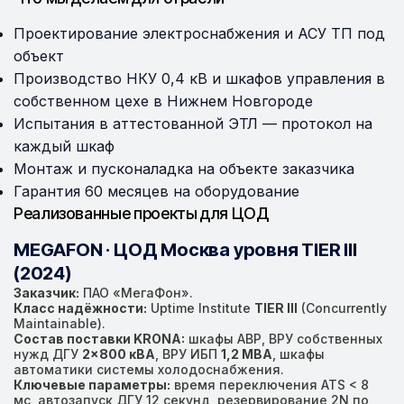
Проектирование электроснабжения и АСУ ТП под
объект
Производство НКУ 0,4 кВ и шкафов управления в
собственном цехе в Нижнем Новгороде
Испытания в аттестованной ЭТЛ — протокол на
каждый шкаф
Монтаж и пусконаладка на объекте заказчика
Гарантия 60 месяцев на оборудование
Реализованные проекты для ЦОД
MEGAFON · ЦОД Москва уровня TIER III
(2024)
Заказчик:
ПАО «МегаФон».
Класс надёжности:
Uptime Institute
TIER III
(Concurrently
Maintainable).
Состав поставки KRONA:
шкафы АВР, ВРУ собственных
нужд ДГУ
2×800 кВА
, ВРУ ИБП
1,2 МВА
, шкафы
автоматики системы холодоснабжения.
Ключевые параметры:
время переключения ATS < 8
мс, автозапуск ДГУ 12 секунд, резервирование 2N по