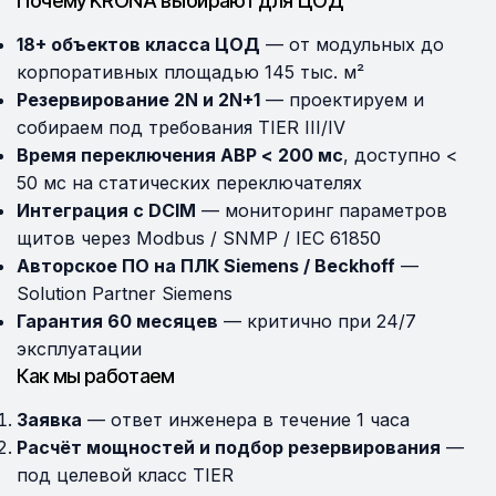
Почему KRONA выбирают для ЦОД
18+ объектов класса ЦОД
— от модульных до
корпоративных площадью 145 тыс. м²
Резервирование 2N и 2N+1
— проектируем и
собираем под требования TIER III/IV
Время переключения АВР < 200 мс
, доступно <
50 мс на статических переключателях
Интеграция с DCIM
— мониторинг параметров
щитов через Modbus / SNMP / IEC 61850
Авторское ПО на ПЛК Siemens / Beckhoff
—
Solution Partner Siemens
Гарантия 60 месяцев
— критично при 24/7
эксплуатации
Как мы работаем
Заявка
— ответ инженера в течение 1 часа
Расчёт мощностей и подбор резервирования
—
под целевой класс TIER