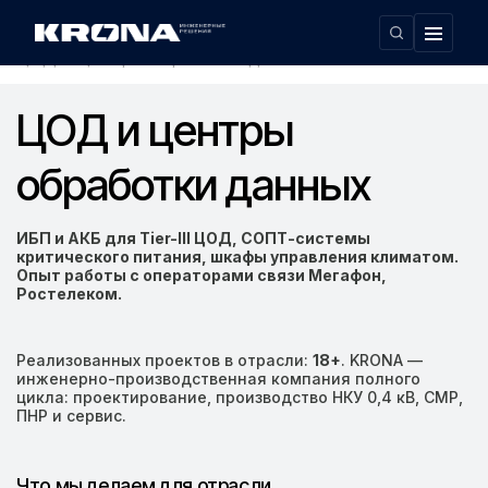
Главная
Область применения
›
›
ЦОД и центры обработки данных
ЦОД и центры
обработки данных
ИБП и АКБ для Tier-III ЦОД, СОПТ-системы
критического питания, шкафы управления климатом.
Опыт работы с операторами связи Мегафон,
Ростелеком.
Реализованных проектов в отрасли:
18+
. KRONA —
инженерно-производственная компания полного
цикла: проектирование, производство НКУ 0,4 кВ, СМР,
ПНР и сервис.
Что мы делаем для отрасли