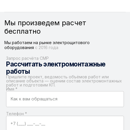
Мы произведем расчет
бесплатно
Мы работаем на рынке электрощитового
оборудования
с 2016 года
Запрос расчёта СМР
Рассчитать электромонтажные
работы
Пришлите проект, ведомость объёмов работ или
описание объекта — оценим состав электромонтажных
работ и подготовим КП.
Имя
*
Телефон
*