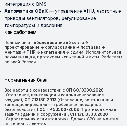
интеграция с BMS
Автоматика ОВиК
— управление AHU, частотные
приводы вентиляторов, регулирование
температуры и давления
Как работаем
Полный цикл:
обследование объекта →
проектирование → согласование → поставка →
монтаж → ПНР → испытания → сдача
. Исполнительная
документация, протоколы испытаний и акты. Работаем
по всей России.
Нормативная база
Все работы в соответствии с
СП 60.13330.2020
(Отопление, вентиляция и кондиционирование
воздуха),
СП 7.13130.2013
(Отопление, вентиляция и
кондиционирование — требования пожарной
безопасности),
ГОСТ Р 53300-2009
(Противодымная
защита зданий и сооружений),
СП 131.13330.2020
(Строительная климатология). Допуск СРО на монтаж
инженерных систем.