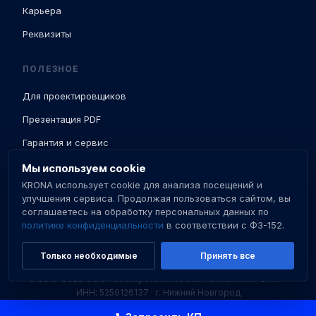
Карьера
Реквизиты
ПОЛЕЗНОЕ
Для проектировщиков
Презентация PDF
Гарантия и сервис
Доставка и ПНР
Мы используем cookie
KRONA использует cookie для анализа посещений и
База знаний
улучшения сервиса. Продолжая пользоваться сайтом, вы
соглашаетесь на обработку персональных данных по
Сертификаты
политике конфиденциальности
в соответствии с ФЗ-152.
Только необходимые
Принять все
© 2016–2026 ООО «Электротехническая компания КРОНА» ·
ИНН: 5259126137 · г. Нижний Новгород
Политика конфиденциальности
Пользовательское соглашение