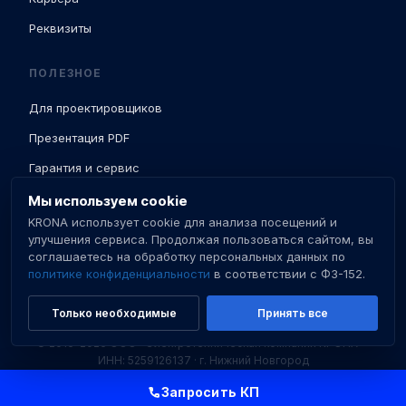
Реквизиты
ПОЛЕЗНОЕ
Для проектировщиков
Презентация PDF
Гарантия и сервис
Доставка и ПНР
Мы используем cookie
KRONA использует cookie для анализа посещений и
База знаний
улучшения сервиса. Продолжая пользоваться сайтом, вы
соглашаетесь на обработку персональных данных по
Сертификаты
политике конфиденциальности
в соответствии с ФЗ-152.
Только необходимые
Принять все
© 2016–2026 ООО «Электротехническая компания КРОНА» ·
ИНН: 5259126137 · г. Нижний Новгород
Политика конфиденциальности
Пользовательское соглашение
Запросить КП