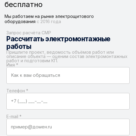
бесплатно
Мы работаем на рынке электрощитового
оборудования
с 2016 года
Запрос расчёта СМР
Рассчитать электромонтажные
работы
Пришлите проект, ведомость объёмов работ или
описание объекта — оценим состав электромонтажных
работ и подготовим КП.
Имя
*
Телефон
*
E-mail
*