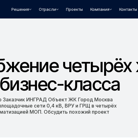
илых комплексов бизнес-класса
Решения
Отрасли
Проекты
Компания
Контакты
бжение четырёх
бизнес-класса
ир Заказчик ИНГРАД Объект ЖК Город Москва
лощадочные сети 0,4 кВ, ВРУ и ГРЩ в четырёх
оматизацией МОП. Обсудить похожий проект