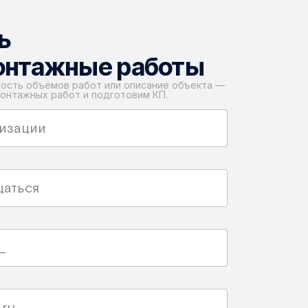
ь
онтажные работы
ость объёмов работ или описание объекта —
онтажных работ и подготовим КП.