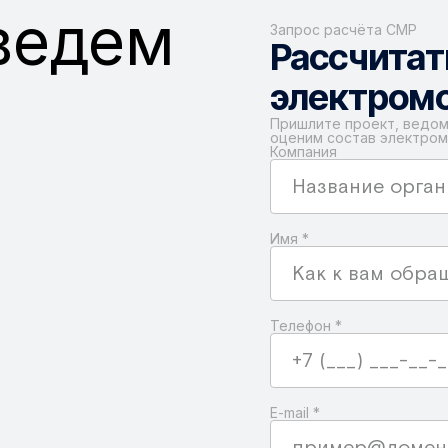
ведем
Запрос расчёта СМР
Рассчитат
электром
Пришлите проект, ведом
оценим состав электром
Компания
Имя
*
Телефон
*
E-mail
*