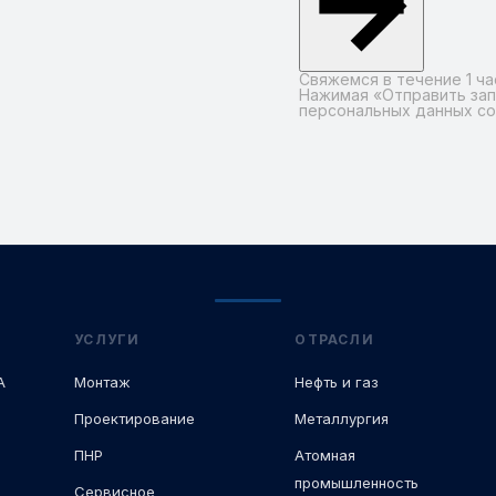
Свяжемся в течение 1 ча
Нажимая «Отправить зап
персональных данных с
Alternative:
УСЛУГИ
ОТРАСЛИ
А
Монтаж
Нефть и газ
Проектирование
Металлургия
ПНР
Атомная
промышленность
Сервисное