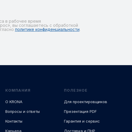
са в рабочее время
рос», вы соглашаетесь с обработкой
огласно
политике конфиденциальности
.
КОМПАНИЯ
ПОЛЕЗНОЕ
О KRONA
Для проектировщиков
Вопросы и ответы
Презентация PDF
Контакты
Гарантия и сервис
Карьера
Доставка и ПНР