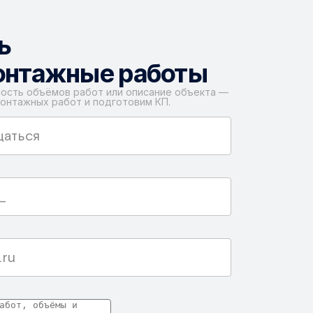
ь
онтажные работы
ость объёмов работ или описание объекта —
онтажных работ и подготовим КП.