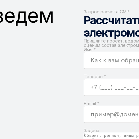
ведем
Запрос расчёта СМР
Рассчитат
электром
Пришлите проект, ведом
оценим состав электром
Имя
*
Телефон
*
E-mail
*
Задача